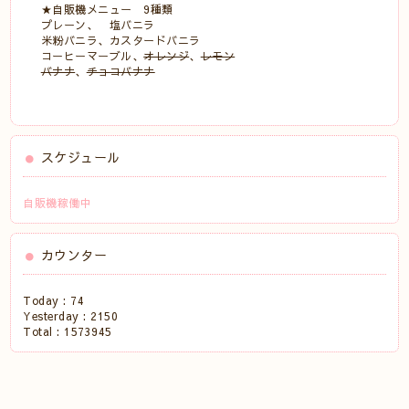
★自販機メニュー 9種類
プレーン、 塩バニラ
米粉バニラ、カスタードバニラ
コーヒーマーブル、
オレンジ
、
レモン
バナナ
、
チョコバナナ
スケジュール
自販機稼働中
カウンター
Today :
74
Yesterday :
2150
Total :
1573945