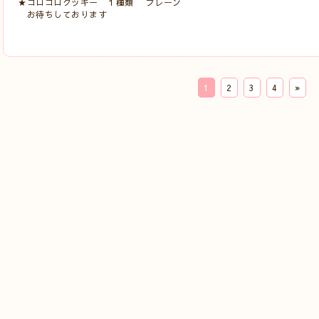
★コロコロクッキー １種類 プレーン
お待ちしております
1
2
3
4
»