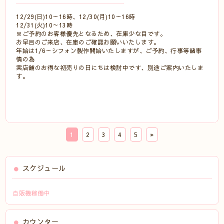
12/29(日)10～16時、12/30(月)10～16時
12/31(火)10～13時
※ご予約のお客様優先となるため、在庫少な目です。
お早目のご来店、在庫のご確認お願いいたします。
年始は1/6～シフォン製作開始いたしますが、ご予約、行事等諸事
情の為
実店舗のお得な初売りの日にちは検討中です、別途ご案内いたしま
す。
1
2
3
4
5
»
スケジュール
自販機稼働中
カウンター