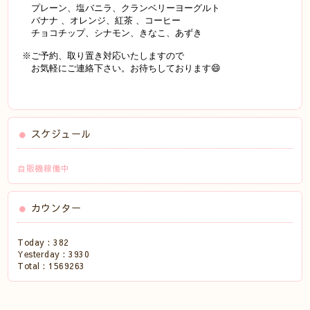
プレーン、塩バニラ、クランベリーヨーグルト
バナナ 、オレンジ、紅茶 、コーヒー
チョコチップ、シナモン、きなこ、あずき
※ご予約、取り置き対応いたしますので
お気軽にご連絡下さい。お待ちしております😄
スケジュール
自販機稼働中
カウンター
Today :
382
Yesterday :
3930
Total :
1569263