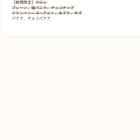
【期間限定】
マロン
プレーン、塩バニラ、チョコチップ
クランベリーヨーグルト、あずき、ゆず
バナナ、チョコバナナ