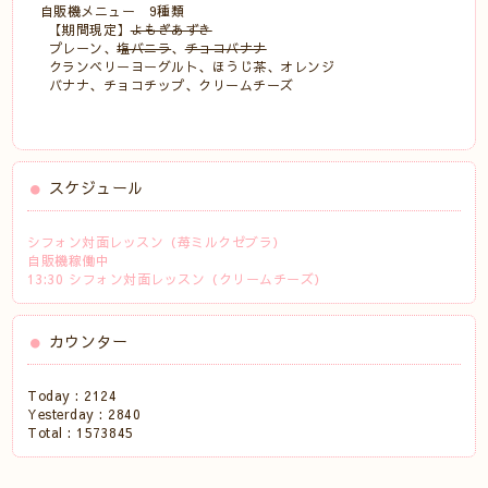
自販機メニュー 9種類
【期間現定】
よもぎあずき
プレーン、
塩バニラ
、
チョコバナナ
クランベリーヨーグルト、ほうじ茶、オレンジ
バナナ、チョコチップ、クリームチーズ
スケジュール
シフォン対面レッスン（苺ミルクゼブラ）
自販機稼働中
13:30 シフォン対面レッスン（クリームチーズ）
カウンター
Today :
2124
Yesterday :
2840
Total :
1573845