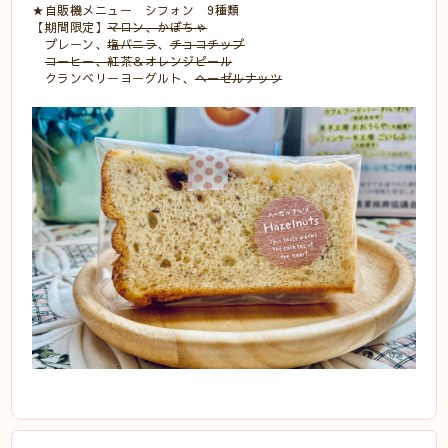
★自販機メニュー シフォン 9種類
【期間限定】
マロン、かぼちゃ
プレーン、
塩バニラ
、
チョコチップ
コーヒー、紅茶＆オレンジピール
クランベリーヨーグルト、
ヘーゼルナッツ