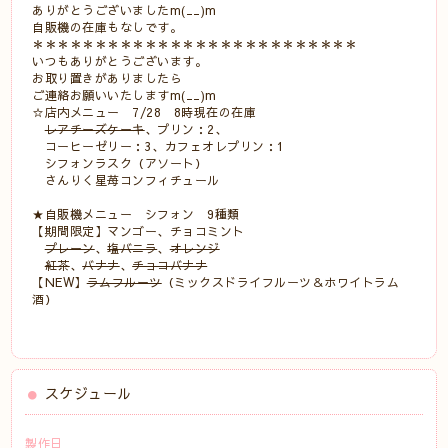
ありがとうございましたm(__)m
自販機の在庫もなしです。
＊＊＊＊＊＊＊＊＊＊＊＊＊＊＊＊＊＊＊＊＊＊＊＊＊＊
いつもありがとうございます。
お取り置きがありましたら
ご連絡お願いいたしますm(__)m
☆店内メニュー 7/28 8時現在の在庫
レアチーズケーキ
、プリン：2、
コーヒーゼリー：3、カフェオレプリン：1
シフォンラスク（アソート）
さんりく星苺コンフィチュール
★自販機メニュー シフォン 9種類
【期間限定】マンゴー、チョコミント
プレーン
、
塩バニラ
、
オレンジ
紅茶
、
バナナ
、
チョコバナナ
【NEW】
ラムフルーツ
（ミックスドライフルーツ＆ホワイトラム
酒）
スケジュール
製作日