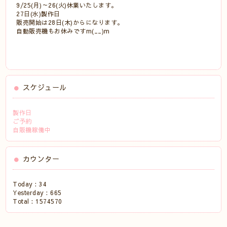
9/25(月)～26(火)休業いたします。
27日(水)製作日
販売開始は28日(木)からになります。
自動販売機もお休みですm(__)m
スケジュール
製作日
ご予約
自販機稼働中
カウンター
Today :
34
Yesterday :
665
Total :
1574570