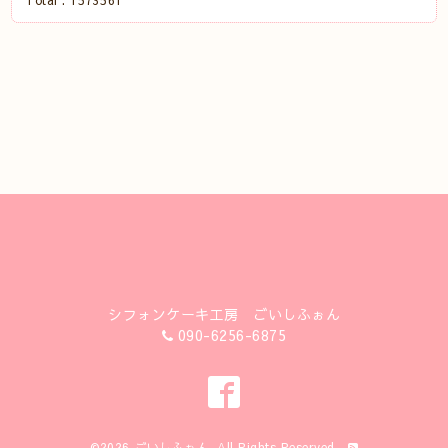
Total :
1573561
シフォンケーキ工房 ごいしふぉん
090-6256-6875
©2026
ごいしふぉん
. All Rights Reserved.