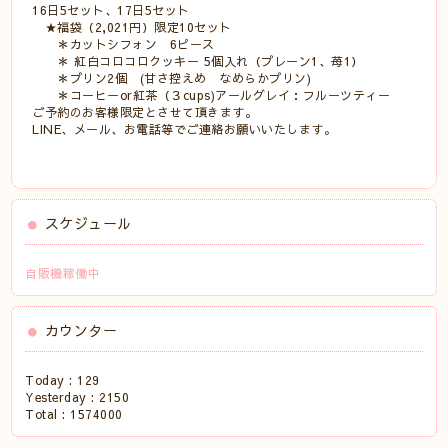
16日5セット、17日5セット
★福袋（2,021円）限定10セット
＊カットシフォン 6ピース
＊ 紅白コロコロクッキー 5個入れ（プレーン1、苺1）
＊プリン2個 (甘さ控えめ なめらかプリン)
＊コーヒーor紅茶（３cups)アールグレイ：フルーツティー
ご予約のお客様限定とさせて頂きます。
LINE、メール、お電話等でご連絡お願いいたします。
スケジュール
自販機稼働中
カウンター
Today :
129
Yesterday :
2150
Total :
1574000