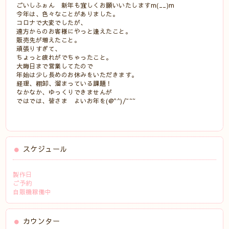
ごいしふぉん 新年も宜しくお願いいたしますm(__)m
今年は、色々なことがありました。
コロナで大変でしたが、
遠方からのお客様にやっと逢えたこと。
販売先が増えたこと。
頑張りすぎて、
ちょっと疲れがでちゃったこと。
大晦日まで営業してたので
年始は少し長めのお休みをいただきます。
経理、棚卸、溜まっている課題！
なかなか、ゆっくりできませんが
ではでは、皆さま よいお年を(@^^)/~~~
スケジュール
製作日
ご予約
自販機稼働中
カウンター