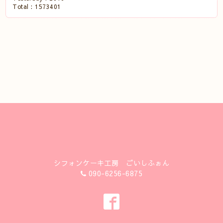
Total :
1573401
シフォンケーキ工房 ごいしふぉん
090-6256-6875