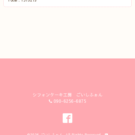
Total :
1573273
シフォンケーキ工房 ごいしふぉん
090-6256-6875
©2026
ごいしふぉん
. All Rights Reserved.