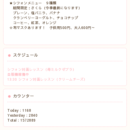
★シフォンメニュー ９種類
期間限定：さくら（今季最終になります）
プレーン、塩バニラ、バナナ
クランベリーヨーグルト、チョコチップ
コーヒー、紅茶、オレンジ
☆布マスクあります！ 子供用500円、大人600円～
スケジュール
シフォン対面レッスン（苺ミルクゼブラ）
自販機稼働中
13:30 シフォン対面レッスン（クリームチーズ）
カウンター
Today :
1168
Yesterday :
2840
Total :
1572889