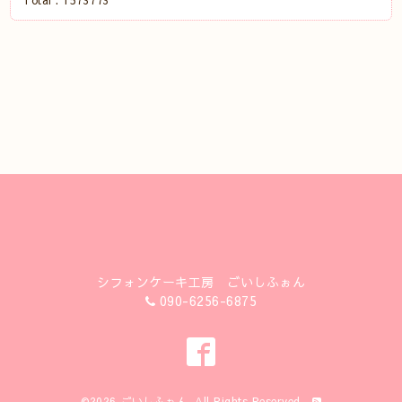
Total :
1573773
シフォンケーキ工房 ごいしふぉん
090-6256-6875
©2026
ごいしふぉん
. All Rights Reserved.