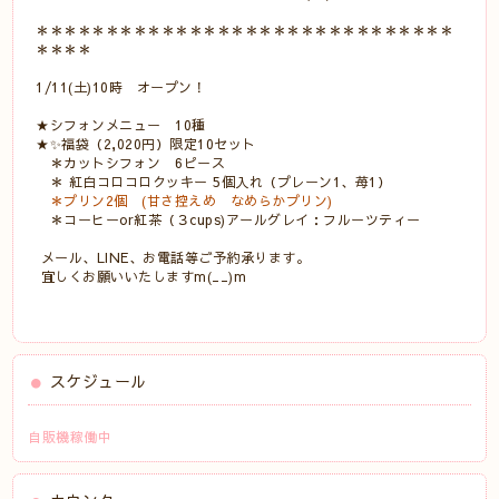
＊＊＊＊＊＊＊＊＊＊＊＊＊＊＊＊＊＊＊＊＊＊＊＊＊＊＊＊＊＊
＊＊＊＊
1/11(土)10時 オープン！
★シフォンメニュー 10種
★✨
福袋（2,020円）
限定10セット
＊カ
ットシフォン 6ピース
＊
紅白コロコロクッキー 5個入れ（プレーン1
、苺1）
＊
プリン2個 (甘さ控えめ なめらかプリン)
＊コーヒーor紅茶（３cups)アールグレイ：フルーツティー
メール、LINE、お電話等ご予約承ります。
宜しくお願いいたしますm(__)m
スケジュール
自販機稼働中