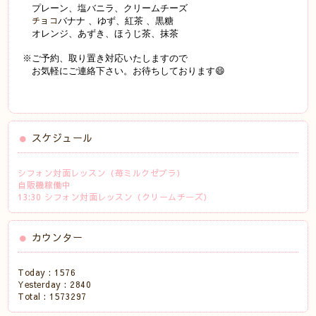
プレーン、塩バニラ、クリームチーズ
チョコ
バナナ 、ゆず、紅茶 、黒糖
オレンジ、あずき、ほうじ茶、抹茶
※ご予約、取り置き対応いたしますので
お気軽にご連絡下さい。お待ちしております😄
スケジュール
シフォン対面レッスン（苺ミルクゼブラ）
自販機稼働中
13:30 シフォン対面レッスン（クリームチーズ）
カウンター
Today :
1576
Yesterday :
2840
Total :
1573297