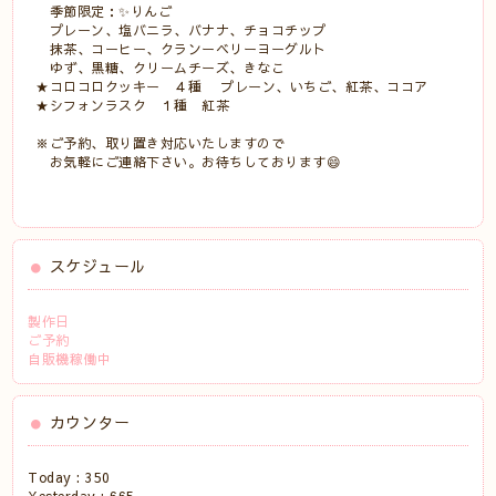
季節限定：✨りんご
プレーン、塩バニラ、バナナ、チョコチップ
抹茶、コーヒー、クランーベリーヨーグルト
ゆず、黒糖、クリームチーズ、きなこ
★コロコロクッキー ４種 プレーン、いちご、紅茶、ココア
★シフォンラスク １種 紅茶
※ご予約、取り置き対応いたしますので
お気軽にご連絡下さい。お待ちしております😄
スケジュール
製作日
ご予約
自販機稼働中
カウンター
Today :
350