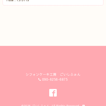
Total :
1573779
シフォンケーキ工房 ごいしふぉん
090-6256-6875
©2026
ごいしふぉん
. All Rights Reserved.