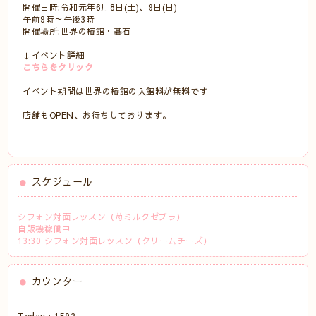
開催日時:令和元年6月8日(土)、9日(日)
午前9時～午後3時
開催場所:世界の椿館・碁石
↓イベント詳細
こちらをクリック
イベント期間は世界の椿館の入館料が無料です
店舗もOPEN、お待ちしております。
スケジュール
シフォン対面レッスン（苺ミルクゼブラ）
自販機稼働中
13:30 シフォン対面レッスン（クリームチーズ）
カウンター