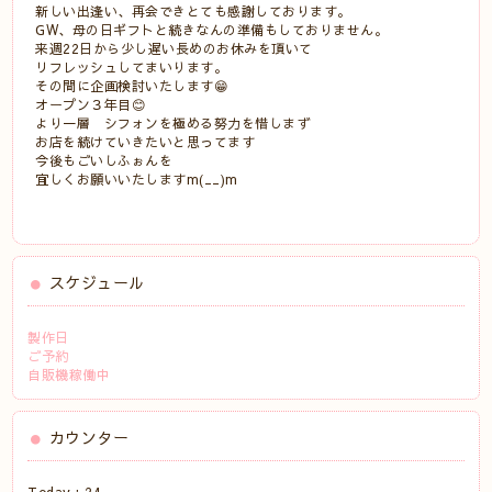
新しい出逢い、再会できとても感謝しております。
GW、母の日ギフトと続きなんの準備もしておりません。
来週22日から少し遅い長めのお休みを頂いて
リフレッシュしてまいります。
その間に企画検討いたします😁
オープン３年目😊
より一層 シフォンを極める努力を惜しまず
お店を続けていきたいと思ってます
今後もごいしふぉんを
宜しくお願いいたしますm(__)m
スケジュール
製作日
ご予約
自販機稼働中
カウンター