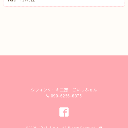
Total :
1574522
シフォンケーキ工房 ごいしふぉん
090-6256-6875
©2026
ごいしふぉん
. All Rights Reserved.