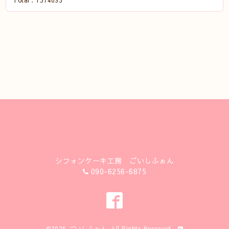
Total :
1574035
シフォンケーキ工房 ごいしふぉん
090-6256-6875
©2026
ごいしふぉん
. All Rights Reserved.