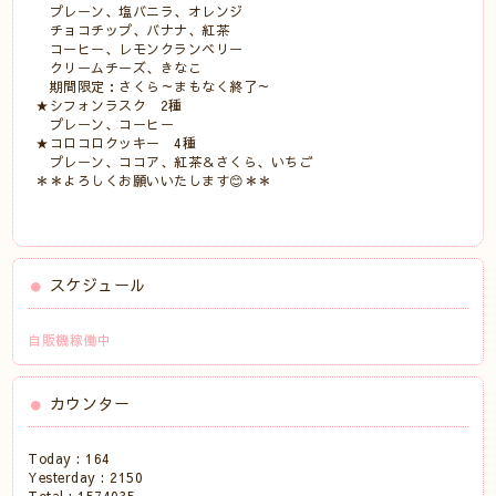
プレーン、塩バニラ、オレンジ
チョコチップ、バナナ、紅茶
コーヒー、レモンクランベリー
クリームチーズ、きなこ
期間限定：さくら～まもなく終了～
★シフォンラスク 2種
プレーン、コーヒー
★コロコロクッキー 4種
プレーン、ココア、紅茶＆さくら、いちご
＊＊よろしくお願いいたします😊＊＊
スケジュール
自販機稼働中
カウンター
Today :
164
Yesterday :
2150