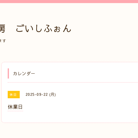
房 ごいしふぉん
ます
カレンダー
2025-09-22 (月)
休日
休業日