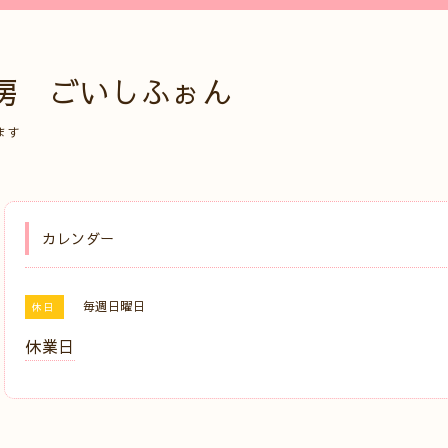
房 ごいしふぉん
ます
カレンダー
毎週日曜日
休日
休業日