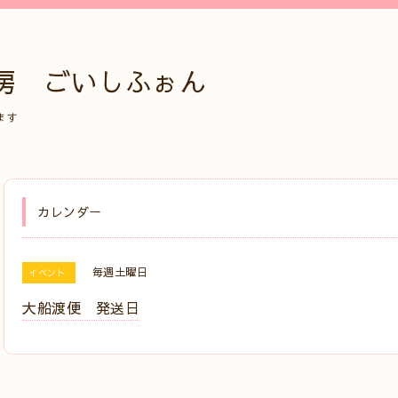
房 ごいしふぉん
ます
カレンダー
毎週土曜日
イベント
大船渡便 発送日