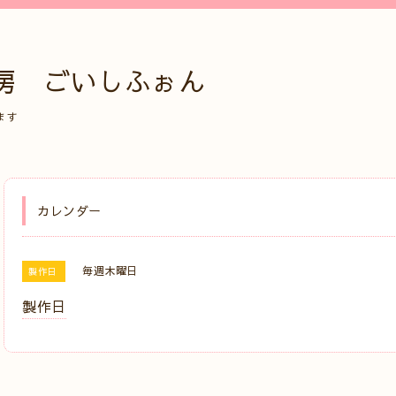
房 ごいしふぉん
ます
カレンダー
毎週木曜日
製作日
製作日