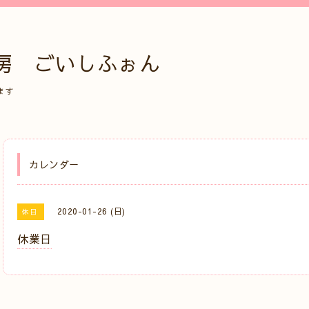
房 ごいしふぉん
ます
カレンダー
2020-01-26 (日)
休日
休業日