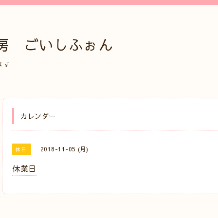
房 ごいしふぉん
ます
カレンダー
2018-11-05 (月)
休日
休業日