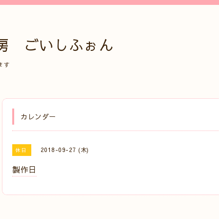
房 ごいしふぉん
ます
カレンダー
2018-09-27 (木)
休日
製作日