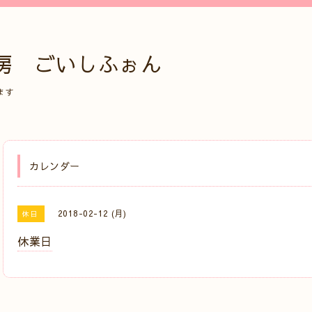
房 ごいしふぉん
ます
カレンダー
2018-02-12 (月)
休日
休業日